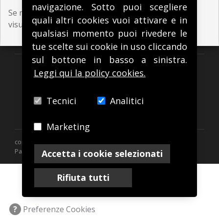
navigazione. Sotto puoi scegliere
Se non hai una password e desideri riceverla per
quali altri cookies vuoi attivare e in
visualizzare la pagina
contattaci per riceverla
.
qualsiasi momento puoi rivedere le
tue scelte sui cookie in uso cliccando
sul bottone in basso a sinistra.
Via Paolo Giovio, 28 - 20144 Milano
Leggi qui la policy cookies.
Tel. +39 02 4984998
Fax +39 02 4984998
Tecnici
Analitici
info@quartex.it
Marketing
copyright Quartex Informatica S.a.s. - P.iva 10879250156 - Via
Paolo Giovio, 28 20144 Milano -
privacy policy
-
cookies policy
Accetta i cookie selezionati
Rifiuta tutti
?
Preferenze Cookies