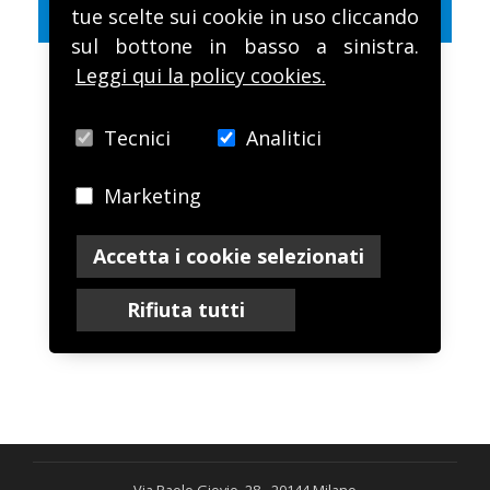
Tablet PC medicale 13"
tue scelte sui cookie in uso cliccando
sul bottone in basso a sinistra.
Leggi qui la policy cookies.
Tecnici
Analitici
Marketing
Accetta i cookie selezionati
Rifiuta tutti
Via Paolo Giovio, 28 - 20144 Milano