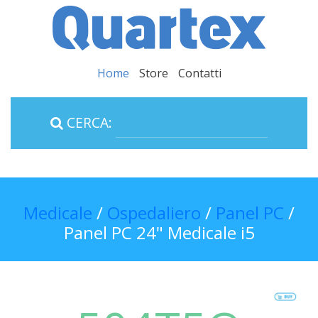
Home
Store
Contatti
CERCA:
Medicale
/
Ospedaliero
/
Panel PC
/
Panel PC 24" Medicale i5