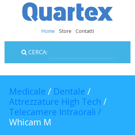
Home
Store
Contatti
CERCA:
Medicale
/
Dentale
/
Attrezzature High Tech
/
Telecamere Intraorali /
Whicam M