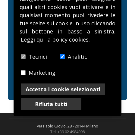
quali altri cookies vuoi attivare e in
qualsiasi momento puoi rivedere le
tue scelte sui cookie in uso cliccando
voglio ricevere la newsletter
sul bottone in basso a sinistra.
ho letto e accettato la
privacy policy
Leggi qui la policy cookies.
Tecnici
Analitici
INVIA
Marketing
(*) campi obbligatori
Accetta i cookie selezionati
Rifiuta tutti
Via Paolo Giovio, 28 - 20144 Milano
Tel. +39 02 4984998