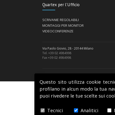
Quartex per l'Ufficio
SCRIVANIE REGOLABILI
MONTAGGI PER MONITOR
VIDEOCONFERENZE
Via Paolo Giovio, 28 - 20144 Milano
Tel. +39 02 4984998
Fax +39 02 4984998
copyright Quartex Informatica S.a.s. - P.iva 10879
Questo sito utilizza cookie tecni
profilano in alcun modo la tua nav
puoi rivedere le tue scelte sui coo
Tecnici
Analitici