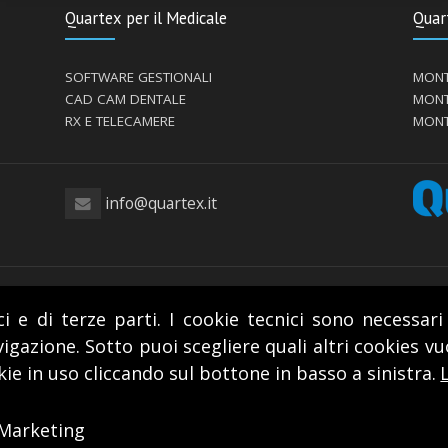
Quartex per il Medicale
Quart
SOFTWARE GESTIONALI
MONT
CAD CAM DENTALE
MONT
RX E TELECAMERE
MONT
info@quartex.it
250156 - Via Paolo Giovio, 28 20144 Milano -
privacy policy
-
cookies policy
ci e di terze parti. I cookie tecnici sono necessa
igazione. Sotto puoi scegliere quali altri cookies v
kie in uso cliccando sul bottone in basso a sinistra.
Marketing