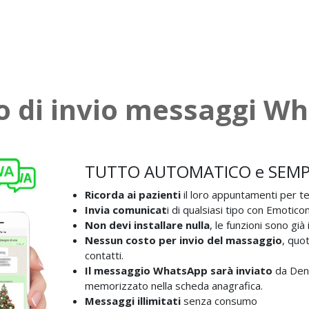
io di invio messaggi W
TUTTO AUTOMATICO e SEMPLIC
Ricorda ai pazienti
il loro appuntamenti per 
Invia comunicat
i di qualsiasi tipo con Emotico
Non devi installare nulla
, le funzioni sono gi
Nessun costo per invio del massaggio
, quot
contatti.
Il messaggio WhatsApp sarà inviato
da Dent
memorizzato nella scheda anagrafica.
Messaggi illimitati
senza consumo