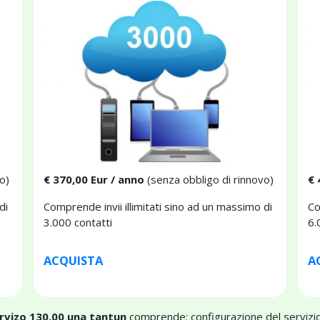
o)
€ 370,00 Eur / anno
(senza obbligo di rinnovo)
€ 
di
Comprende invii illimitati sino ad un massimo di
Co
3.000 contatti
6.
ACQUISTA
A
ervizo 130,00 una tantun
comprende: configurazione del servizio