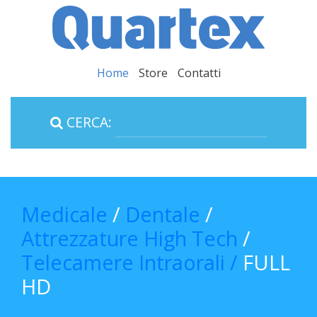
Home
Store
Contatti
CERCA:
Medicale
/
Dentale
/
Attrezzature High Tech
/
Telecamere Intraorali /
FULL
HD