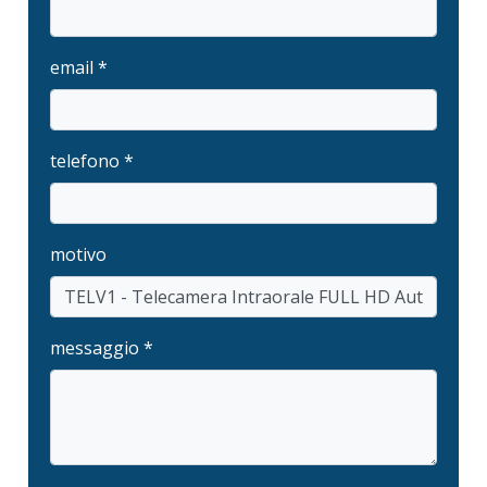
email *
telefono *
motivo
messaggio *